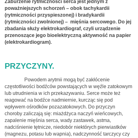
Zaburzenie rytmiczności serca jest jednym z
poważniejszych schorzeń – obok tachykardii
(rytmiczności przyspieszonej) i bradykardii
(rytmiczności zwolnionej) – mięśnia sercowego. Do jej
zbadania służy elektrokardiograf, czyli urządzenie
przenoszące jego bioelektryczną aktywność na papier
(elektrokardiogram).
PRZYCZYNY.
Powodem arytmii mogą być zakłócenie
częstotliwości bodźców powstających w węźle zatokowym
lub utrudnienia w ich przekazywaniu. Serce może też
reagować na bodźce nadmiernie, kurcząc się pod
wpływem ośrodków pozazatokowych. Do przyczyn
choroby zaliczają się: miażdżyca naczyń wieńcowych,
zapalenie mięśnia serca, wady zastawek, astma,
nadciśnienie tętnicze, niedobór niektórych pierwiastków
(magnezu, potasu lub wapnia), nadczynność tarczycy czy