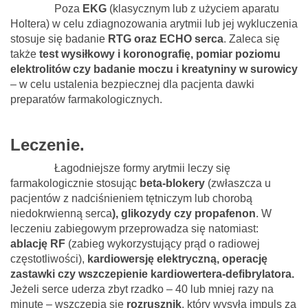
Poza
EKG
(klasycznym lub z użyciem aparatu
Holtera) w celu zdiagnozowania arytmii lub jej wykluczenia
stosuje się badanie
RTG oraz ECHO serca
. Zaleca się
także
test wysiłkowy i koronografię,
pomiar poziomu
elektrolitów czy badanie moczu i kreatyniny w surowicy
– w celu ustalenia bezpiecznej dla pacjenta dawki
preparatów farmakologicznych.
Leczenie.
Łagodniejsze formy arytmii leczy się
farmakologicznie stosując
beta-blokery
(zwłaszcza u
pacjentów z nadciśnieniem tętniczym lub chorobą
niedokrwienną serca
), glikozydy czy propafenon
. W
leczeniu zabiegowym przeprowadza się natomiast:
ablację RF
(zabieg wykorzystujący prąd o radiowej
częstotliwości),
kardiowersję elektryczną, operację
zastawki czy wszczepienie kardiowertera-defibrylatora.
Jeżeli serce uderza zbyt rzadko – 40 lub mniej razy na
minutę – wszczepia się
rozrusznik
, który wysyła impuls za