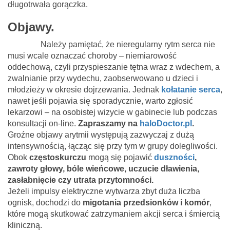
długotrwała gorączka.
Objawy.
Należy pamiętać, że nieregularny rytm serca nie
musi wcale oznaczać choroby – niemiarowość
oddechową, czyli przyspieszanie tętna wraz z wdechem, a
zwalnianie przy wydechu, zaobserwowano u dzieci i
młodzieży w okresie dojrzewania. Jednak
kołatanie serca
,
nawet jeśli pojawia się sporadycznie, warto zgłosić
lekarzowi – na osobistej wizycie w gabinecie lub podczas
konsultacji on-line.
Zapraszamy na
haloDoctor.pl
.
Groźne objawy arytmii występują zazwyczaj z dużą
intensywnością, łącząc się przy tym w grupy dolegliwości.
Obok
częstoskurczu
mogą się pojawić
duszności
,
zawroty głowy, bóle wieńcowe, uczucie dławienia,
zasłabnięcie czy utrata przytomności.
Jeżeli impulsy elektryczne wytwarza zbyt duża liczba
ognisk, dochodzi do
migotania przedsionków i komór
,
które mogą skutkować zatrzymaniem akcji serca i śmiercią
kliniczną.