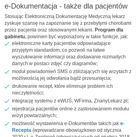
e-Dokumentacja - także dla pacjentów
Stosując Elektroniczną Dokumentację Medyczną lekarz
zyskuje szansę na zapoznanie się z przebytymi chorobami
przez pacjenta oraz stosowanymi lekami.
Program dla
gabinetu,
powinien być wyposażony w takie funkcje, jak:
elektroniczne karty pacjentów odpowiadające
przyjętym standardom, co pozwoli na łatwe
wyszukiwanie informacji oraz dodawanie rozmaitych
danych w postaci zdjęć czy diagramów;
moduł powiadomień SMS o zbliżających się wizytach z
możliwością jej odwołania bądź przesunięcia;
drukowanie recept, które eliminuje problem ich
nieczytelności;
integrację systemu z eWUŚ, WFirma, ZnanyLekarz.pl;
rejestracja pacjentów online z zastosowaniem modułu
wizyt powtarzalnych;
możliwość wystawienia e-Dokumentów takich jak
e-
Recepta
(wprowadzane obowiązkowo od stycznia
2020 r.), e-Zwolnień (obowiązujących od grudnia 2018