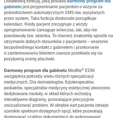
Dodatkową funkcją, jaką posiada
darmowy program dla
gabinetu
jest przypominanie pacjentom o wizycie za
pośrednictwem automatycznych SMS-ów, wysyłanych
przez system. Taka funkcja doskonale porządkuje
kalendarz. Kiedy pacjent zrezygnuje z wizyty
oprogramowanie zareaguje wówczas, tak, aby nie
powstawały tzw. okienka. To również znakomity sposób na
utrzymanie dobrych stosunków z pacjentami – wrażenie
bezpośredniego kontakt z gabinetem i przekonanie
o zainteresowaniu klientem zawsze przekłada się na
pozytywną ocenę placówki.
®
Darmowy program dla gabinetu
Medfile
EDM
uwzględnia potrzeby wielu różnych specjalizacji
medycznych. Dla stomatologów, fizjoterapeutów,
pediatrów, specjalistów medycyny estetycznej utworzono
dedykowane moduły, w skład których wchodzą
interaktywne diagramy, pozwalające precyzyjnie
zwizualizować problem. W obrębie kart pacjenta istnieje
szerokie spektrum dostępnych opcji, które pozwalają
dostosować szablon dokumentacji do wykonywanej