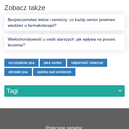
Zobacz także
Bezpieczeństwo leków i seniorzy: co każdy senior powinien
wiedzieć o farmakoterapii?
Wielochorobowość u osób starszych: jak wpływa na proces
leczenia?
szczepienie psa
pies senior
odporność zwierząt
zdrowie psa
opieka nad seniorem
Tagi
Polecane serwisy: