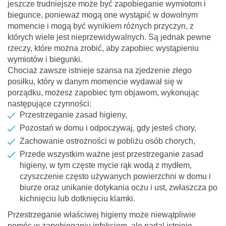
jeszcze trudniejsze może być zapobieganie wymiotom i
biegunce, ponieważ mogą one wystąpić w dowolnym
momencie i mogą być wynikiem różnych przyczyn, z
których wiele jest nieprzewidywalnych. Są jednak pewne
rzeczy, które można zrobić, aby zapobiec wystąpieniu
wymiotów i biegunki.
Chociaż zawsze istnieje szansa na zjedzenie złego
posiłku, który w danym momencie wydawał się w
porządku, możesz zapobiec tym objawom, wykonując
następujące czynności:
Przestrzeganie zasad higieny,
Pozostań w domu i odpoczywaj, gdy jesteś chory,
Zachowanie ostrożności w pobliżu osób chorych,
Przede wszystkim ważne jest przestrzeganie zasad
higieny, w tym częste mycie rąk wodą z mydłem,
czyszczenie często używanych powierzchni w domu i
biurze oraz unikanie dotykania oczu i ust, zwłaszcza po
kichnięciu lub dotknięciu klamki.
Przestrzeganie właściwej higieny może niewątpliwie
pomóc w zapobieganiu infekcjom, ale nadal istnieje