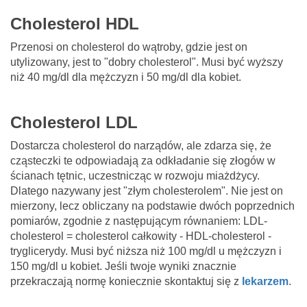
Cholesterol HDL
Przenosi on cholesterol do wątroby, gdzie jest on
utylizowany, jest to "dobry cholesterol". Musi być wyższy
niż 40 mg/dl dla mężczyzn i 50 mg/dl dla kobiet.
Cholesterol LDL
Dostarcza cholesterol do narządów, ale zdarza się, że
cząsteczki te odpowiadają za odkładanie się złogów w
ścianach tętnic, uczestnicząc w rozwoju miażdżycy.
Dlatego nazywany jest "złym cholesterolem". Nie jest on
mierzony, lecz obliczany na podstawie dwóch poprzednich
pomiarów, zgodnie z następującym równaniem: LDL-
cholesterol = cholesterol całkowity - HDL-cholesterol -
tryglicerydy. Musi być niższa niż 100 mg/dl u mężczyzn i
150 mg/dl u kobiet. Jeśli twoje wyniki znacznie
przekraczają normę koniecznie skontaktuj się z
lekarzem
.